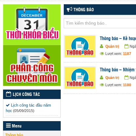
THÔNG BÁO
Thông báo – Kế hoạ
Quản trị
Ngà
Lượt xem:
1187
Thông báo – Nhiệm 
Quản trị
Ngà
Lượt xem:
1180
LỊCH CÔNG TÁC
Lịch công tác đầu năm
học
(05/09/2015)
Menu
Thông báo