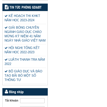
TIN TỨC PHÒNG GD&ĐT
KẾ HOẠCH THI KHKT
NĂM HỌC 2023-2024
GIẢI BÓNG CHUYỀN
NGÀNH GIÁO DỤC CHÀO
MỪNG KỶ NIỆM 41 NĂM
NGÀY NHÀ GIÁO VIỆT NAM
HỘI NGHỊ TỔNG KẾT
NĂM HỌC 2022-2023
LUÂTH THANH TRA NĂM
2022
BỘ GIÁO DỤC VÀ ĐÀO
TẠO BÃI BỎ MỘT SỐ
THÔNG TƯ
Đăng nhập
Tài khoản