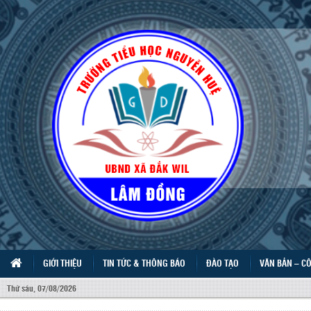
GIỚI THIỆU
TIN TỨC & THÔNG BÁO
ĐÀO TẠO
VĂN BẢN – C
Thứ sáu, 07/08/2026